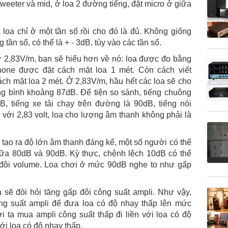
tweeter và mid, ở loa 2 đường tiếng, đặt micro ở giữa
 loa chỉ ở một tần số rồi cho đó là đủ. Không giống
 tần số, có thể là + - 3dB, tùy vào các tần số.
 2,83V/m, bạn sẽ hiểu hơn về nó: loa được đo bằng
phone được đặt cách mặt loa 1 mét. Còn cách viết
ch mặt loa 2 mét. Ở 2,83V/m, hầu hết các loa sẽ cho
g bình khoảng 87dB. Để tiện so sánh, tiếng chuông
, tiếng xe tải chạy trên đường là 90dB, tiếng nói
với 2,83 volt, loa cho lượng âm thanh không phải là
ư tạo ra độ lớn âm thanh đáng kể, một số người có thể
iữa 80dB và 90dB. Kỳ thực, chệnh lệch 10dB có thể
 đôi volume. Loa chơi ở mức 90dB nghe to như gấp
sẽ đòi hỏi tăng gấp đôi công suất ampli. Như vậy,
ông suất ampli để đưa loa có độ nhạy thấp lên mức
ời ta mua ampli công suất thấp đi liền với loa có độ
ới loa có độ nhạy thấp.