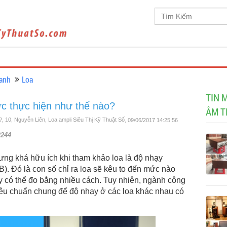
anh
Loa
TIN 
c thực hiện như thế nào?
ÂM T
, 10, Nguyễn Liên, Loa ampli Siêu Thị Kỹ Thuật Số
, 09/06/2017 14:25:56
2244
ưng khá hữu ích khi tham khảo loa là độ nhạy
dB). Đó là con số chỉ ra loa sẽ kêu to đến mức nào
y có thể đo bằng nhiều cách. Tuy nhiên, ngành công
êu chuẩn chung để độ nhạy ở các loa khác nhau có