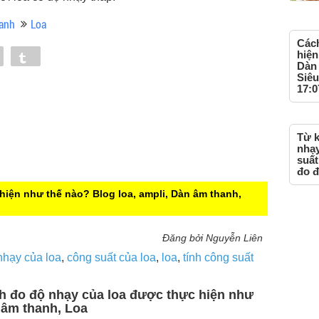
anh
Loa
Cách
hiện
Pin
Tumblr
Dàn 
Siêu
17:0
Từ k
nhạy
suất
đo đ
hiện như thế nào?
Blog loa, ampli, Dàn âm thanh,
Đăng bởi Nguyễn Liên
nhạy của loa
,
công suất của loa
,
loa
,
tính công suất
ch đo độ nhạy của loa được thực hiện như
n âm thanh, Loa