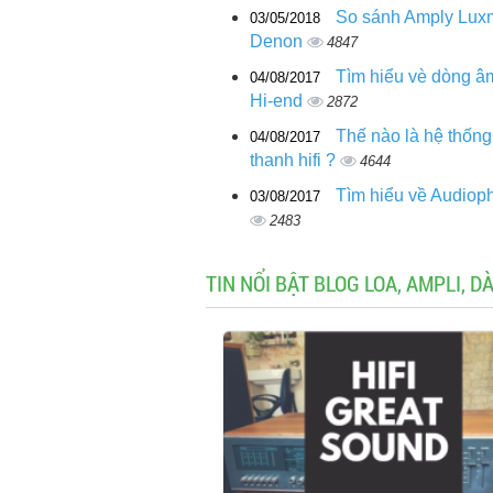
So sánh Amply Lux
03/05/2018
Denon
4847
Tìm hiểu vè dòng â
04/08/2017
Hi-end
2872
Thế nào là hệ thốn
04/08/2017
thanh hifi ?
4644
Tìm hiểu về Audioph
03/08/2017
2483
TIN NỔI BẬT BLOG LOA, AMPLI, 