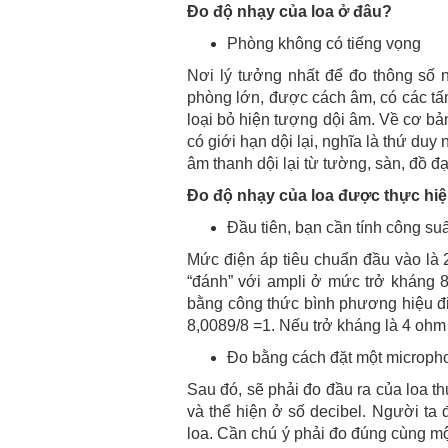
Đo độ nhạy của loa ở đâu?
Phòng không có tiếng vọng
Nơi lý tưởng nhất để đo thông số n
phòng lớn, được cách âm, có các tấm
loại bỏ hiện tượng dội âm. Về cơ b
có giới hạn dội lại, nghĩa là thứ du
âm thanh dội lại từ tường, sàn, đồ đ
Đo độ nhạy của loa được thực hi
Đầu tiên, bạn cần tính công suấ
Mức điện áp tiêu chuẩn đầu vào là 2
“đánh” với ampli ở mức trở kháng 8
bằng công thức bình phương hiệu đi
8,0089/8 =1. Nếu trở kháng là 4 ohm t
Đo bằng cách đặt một micropho
Sau đó, sẽ phải đo đầu ra của loa
và thể hiện ở số decibel. Người ta
loa. Cần chú ý phải đo đúng cùng mộ