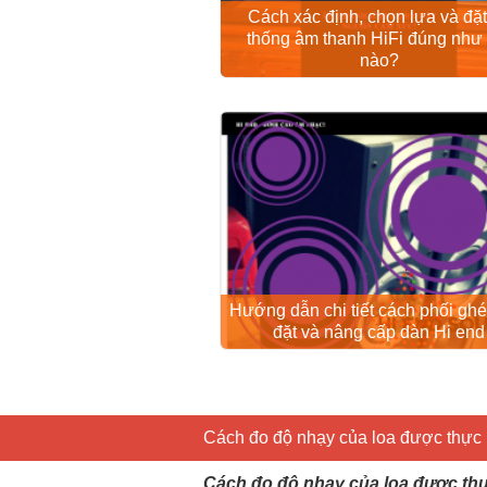
Cách xác định, chọn lựa và đặt
thống âm thanh HiFi đúng như 
nào?
Hướng dẫn chi tiết cách phối ghé
đặt và nâng cấp dàn Hi end
Cách đo độ nhạy của loa được thực 
Cách đo độ nhạy của loa được thự