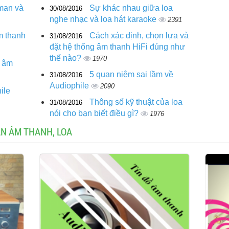
man và
Sự khác nhau giữa loa
30/08/2016
nghe nhạc và loa hát karaoke
2391
m thanh
Cách xác định, chọn lựa và
31/08/2016
đặt hệ thống âm thanh HiFi đúng như
thế nào?
1970
g âm
5 quan niệm sai lầm về
31/08/2016
Audiophile
2090
ile
Thông số kỹ thuật của loa
31/08/2016
nói cho bạn biết điều gì?
1976
DÀN ÂM THANH, LOA