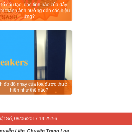
tố cấu tạo, đặc tính nào của dây
âm thanh ảnh hưởng đến các hiệu
ứng?
h đo độ nhạy của loa được thực
hiện như thế nào?
ật Số, 09/06/2017 14:25:56
 Nguyễn Liên, Chuyên Trang Loa