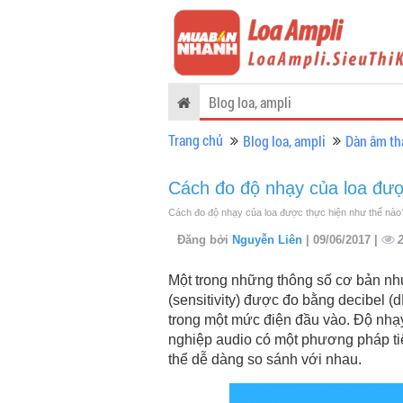
Blog loa, ampli
Trang chủ
Blog loa, ampli
Dàn âm th
Cách đo độ nhạy của loa đượ
Cách đo độ nhạy của loa được thực hiện như thế nào?
Đăng bởi
Nguyễn Liên
| 09/06/2017 |
Một trong những thông số cơ bản nh
(sensitivity) được đo bằng decibel (
trong một mức điện đầu vào. Độ nhạ
nghiệp audio có một phương pháp ti
thể dễ dàng so sánh với nhau.