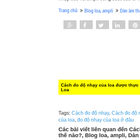
Trang chủ
Blog loa, ampli
Dàn âm th
Share
Share
Tweet
Share
0
Cách đo độ nhạy của loa được thực 
Loa
Tags:
Cách đo độ nhạy
,
Cách đo độ 
của loa
,
đo độ nhạy của loa ở đâu
Các bài viết liên quan đến Cá
thế nào?, Blog loa, ampli, Dà