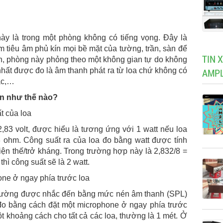
ày là trong một phòng không có tiếng vọng. Đây là
 tiêu âm phủ kín mọi bề mặt của tường, trần, sàn để
TIN 
ản, phòng này phỏng theo một không gian tự do không
y nhất được đo là âm thanh phát ra từ loa chứ không có
AMPL
ạc,…
ện như thế nào?
t của loa
,83 volt, được hiểu là tương ứng với 1 watt nếu loa
 ohm. Công suất ra của loa đo bằng watt được tính
ện thế/trở kháng. Trong trường hợp này là 2,832/8 =
hì công suất sẽ là 2 watt.
ne ở ngay phía trước loa
 thường được nhắc đến bằng mức nén âm thanh (SPL)
 đo bằng cách đặt một microphone ở ngay phía trước
t khoảng cách cho tất cả các loa, thường là 1 mét. Ở