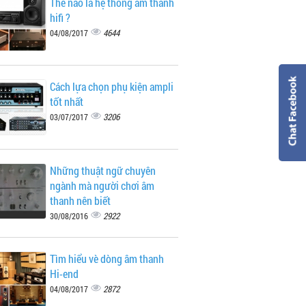
Thế nào là hệ thống âm thanh
hifi ?
4644
04/08/2017
Cách lựa chọn phụ kiện ampli
tốt nhất
3206
03/07/2017
Những thuật ngữ chuyên
ngành mà người chơi âm
thanh nên biết
2922
30/08/2016
Tìm hiểu vè dòng âm thanh
Hi-end
2872
04/08/2017