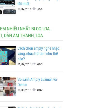
tốt nhất
3206
03/07/2017
XEM NHIỀU NHẤT BLOG LOA,
I, DÀN ÂM THANH, LOA
Cách chọn amply nghe nhạc
vàng, nhạc trữ tình như thế
nào?
9985
01/09/2016
So sánh Amply Luxman và
Denon
4847
03/05/2018