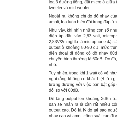
loa 3 đường tiếng, đặt micro ở giữa 
tweeter và mid-woofer.
Ngoài ra, không chỉ đo độ nhạy của
ampli, loa luôn biến đổi trong đáp ứng
Như vậy, khi nhìn những con số như
điện áp đầu vào 2,83 volt, micro
2,83V/2m nghĩa là microphone đặt cá
output ở khoảng 80-90 dB, mức trun
điện thoại di động có độ nhạy 80dB
chuyện bình thường là 60dB. Do đó, 
nhỏ.
Tuy nhiên, trong khi 1 watt có vẻ nh
nghĩ rằng không có khác biệt lớn g
tương đương với việc bạn bật gấp
đôi so với 80dB.
Để tăng output lên khoảng 3dB nữa 
bạn sẽ nhận ra là cần rất nhiều c
output cao. Đó là lý do tại sao ngư
nhạy cao và ampli công suất cao đi v