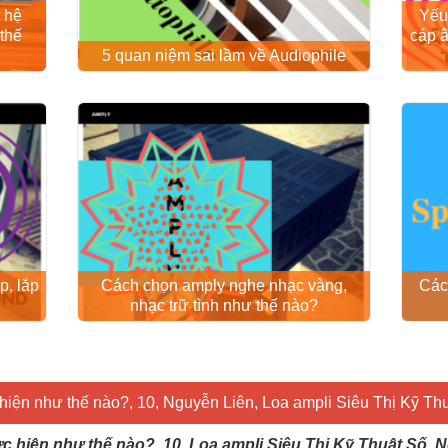
 hệ
Yếu 
thế
cáp 
5 quan niệm sai lầm về Audiophile
p, lắp
Cách chọn amply nghe nhạc vàng,
Các
nhạc trữ tình như thế nào?
hiện như thế nào?, 10, Nguyễn Liên, Loa ampli Siêu Thị Kỹ Thu
c hiện như thế nào?, 10, Loa ampli Siêu Thị Kỹ Thuật Số,