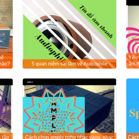
hệ
Yếu 
 nào?
5 quan niệm sai lầm về Audiophile
âm t
 lắp
Cách chọn amply nghe nhạc vàng, nhạc
Cách