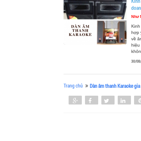
Kinh
doan
Như 
Kinh
hợp 
về â
hiệu
khôn
30/08
Trang chủ
Dàn âm thanh Karaoke gia 
Share
Share
Tweet
Shar