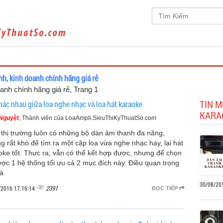
h, kinh doanh chính hãng giá rẻ
anh chính hãng giá rẻ
, Trang 1
TIN 
hác nhau giữa loa nghe nhạc và loa hát karaoke
KARA
Nguyệt
, Thành viên của LoaAmpli.SieuThiKyThuatSo.com
 thị trường luôn có những bộ dàn âm thanh đa năng,
g rất khó để tìm ra một cặp loa vừa nghe nhạc hay, lại hát
oke tốt. Thực ra, vẫn có thể kết hợp được, nhưng để chọn
ược 1 hệ thống tối ưu cả 2 mục đích này. Điều quan trọng
là
30/08/20
2391
/2016 17:16:14
ĐỌC TIẾP