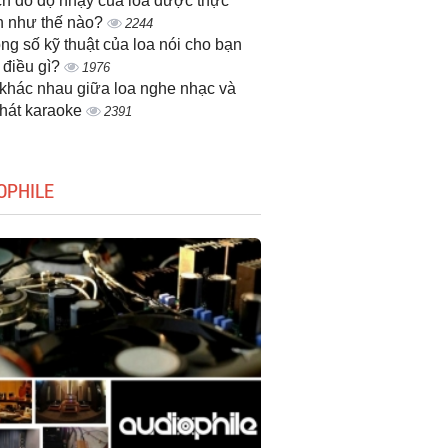
h đo độ nhạy của loa được thực
n như thế nào?
2244
ng số kỹ thuật của loa nói cho bạn
t điều gì?
1976
khác nhau giữa loa nghe nhạc và
 hát karaoke
2391
OPHILE