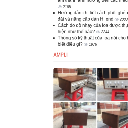
âm thanh ảnh hưởng đến các hiệ
2165
Hướng dẫn chi tiết cách phối ghép
đặt và nâng cấp dàn Hi end
2083
Cách đo độ nhạy của loa được th
hiện như thế nào?
2244
Thông số kỹ thuật của loa nói cho
biết điều gì?
1976
AMPLI