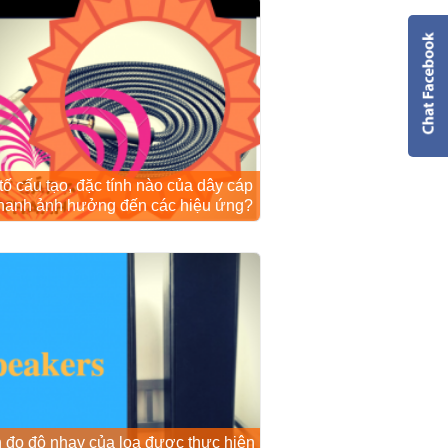
tố cấu tạo, đặc tính nào của dây cáp
hanh ảnh hưởng đến các hiệu ứng?
 đo độ nhạy của loa được thực hiện