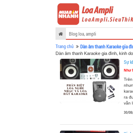
Blog loa, ampli
Trang chủ
Dàn âm thanh Karaoke gia đìn
Dàn âm thanh Karaoke gia đình, kinh do
Sự k
Như 
Trên
nhưn
kara
ra đ
vẫn 
30/08