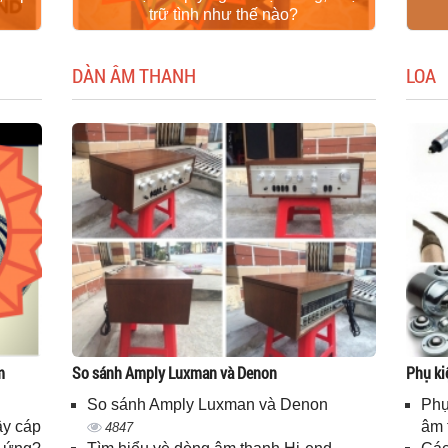
trữ tình như thế nào?
DÀN ÂM THANH
LOA
m
So sánh Amply Luxman và Denon
Phụ ki
So sánh Amply Luxman và Denon
Phụ
ây cáp
âm 
4847