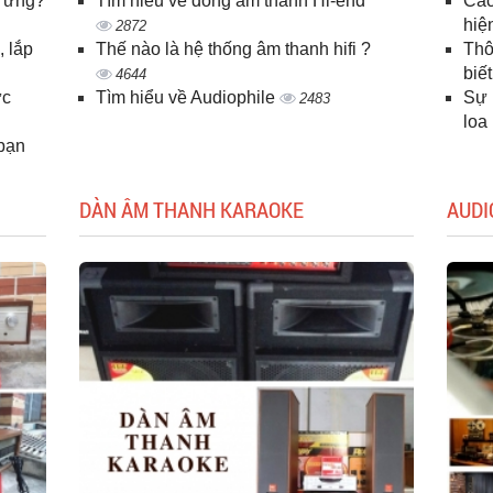
u ứng?
Tìm hiểu vè dòng âm thanh Hi-end
Các
hiệ
2872
, lắp
Thế nào là hệ thống âm thanh hifi ?
Thô
biế
4644
ực
Tìm hiểu về Audiophile
Sự 
2483
loa
 bạn
DÀN ÂM THANH KARAOKE
AUDI