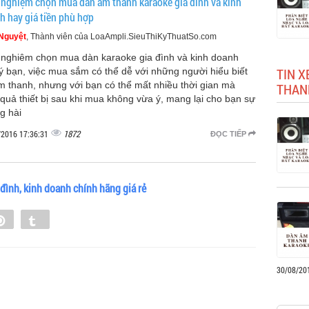
 nghiệm chọn mua dàn âm thanh karaoke gia đình và kinh
h hay giá tiền phù hợp
Nguyệt
, Thành viên của LoaAmpli.SieuThiKyThuatSo.com
 nghiêm chọn mua dàn karaoke gia đình và kinh doanh
TIN X
ý bạn, việc mua sắm có thể dễ với những người hiểu biết
m thanh, nhưng với bạn có thể mất nhiều thời gian mà
THAN
 quả thiết bị sau khi mua không vừa ý, mang lại cho bạn sự
g hài
1872
/2016 17:36:31
ĐỌC TIẾP
đình, kinh doanh chính hãng giá rẻ
e
Pin
Tumblr
0
30/08/20