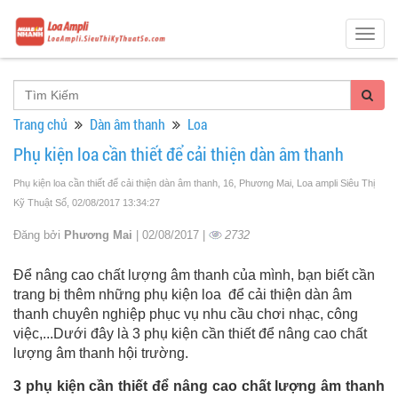
Togg
navig
Trang chủ
Dàn âm thanh
Loa
Phụ kiện loa cần thiết để cải thiện dàn âm thanh
Phụ kiện loa cần thiết để cải thiện dàn âm thanh, 16, Phương Mai, Loa ampli Siêu Thị
Kỹ Thuật Số
, 02/08/2017 13:34:27
Đăng bởi
Phương Mai
| 02/08/2017 |
2732
Để nâng cao chất lượng âm thanh của mình, bạn biết cần
trang bị thêm những phụ kiện loa để cải thiện dàn âm
thanh chuyên nghiệp phục vụ nhu cầu chơi nhạc, công
việc,...Dưới đây là 3 phụ kiện cần thiết để nâng cao chất
lượng âm thanh hội trường.
3 phụ kiện cần thiết để nâng cao chất lượng âm thanh