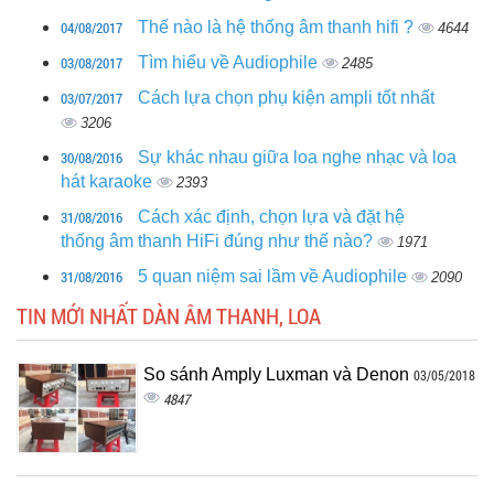
04/08/2017
Thế nào là hệ thống âm thanh hifi ?
4644
03/08/2017
Tìm hiểu về Audiophile
2485
03/07/2017
Cách lựa chọn phụ kiện ampli tốt nhất
3206
30/08/2016
Sự khác nhau giữa loa nghe nhạc và loa
hát karaoke
2393
31/08/2016
Cách xác định, chọn lựa và đặt hệ
thống âm thanh HiFi đúng như thế nào?
1971
31/08/2016
5 quan niệm sai lầm về Audiophile
2090
TIN MỚI NHẤT DÀN ÂM THANH, LOA
So sánh Amply Luxman và Denon
03/05/2018
4847