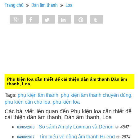
Trang chủ
Dàn âm thanh
Loa
Share
Share
Tweet
Share
Pin
Tumblr
1
Phụ kiện loa cần thiết để cải thiện dàn âm thanh
Dàn âm
thanh, Loa
Tags:
phụ kiện âm thanh
,
phụ kiện âm thanh chuyên dùng
,
phụ kiện cần cho loa
,
phụ kiện loa
Các bài viết liên quan đến Phụ kiện loa cần thiết để
cải thiện dàn âm thanh, Dàn âm thanh, Loa
03/05/2018
So sánh Amply Luxman và Denon
4847
04/08/2017
Tìm hiểu vè dòng âm thanh Hi-end
2874