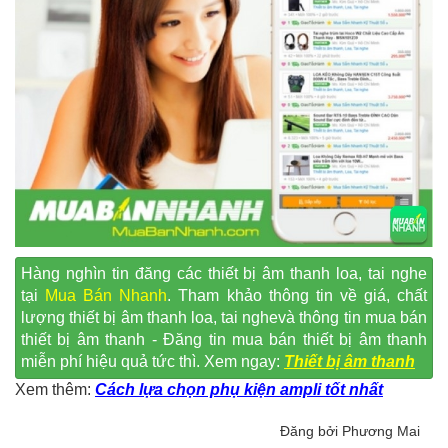
Hàng nghìn tin đăng các thiết bị âm thanh loa, tai nghe
tại
Mua Bán Nhanh
. Tham khảo thông tin về giá, chất
lượng thiết bị âm thanh loa, tai nghevà thông tin mua bán
thiết bị âm thanh - Đăng tin mua bán thiết bị âm thanh
miễn phí hiệu quả tức thì. Xem ngay:
Thiết bị âm thanh
Xem thêm:
Cách lựa chọn phụ kiện ampli tốt nhất
Đăng bởi Phương Mai